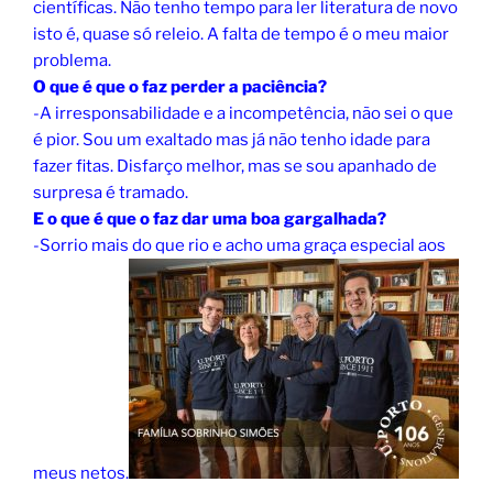
científicas. Não tenho tempo para ler literatura de novo
isto é, quase só releio. A falta de tempo é o meu maior
problema.
O que é que o faz perder a paciência?
-A irresponsabilidade e a incompetência, não sei o que
é pior. Sou um exaltado mas já não tenho idade para
fazer fitas. Disfarço melhor, mas se sou apanhado de
surpresa é tramado.
E o que é que o faz dar uma boa gargalhada?
-Sorrio mais do que rio e acho uma graça especial aos
meus netos.