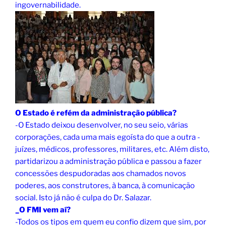
ingovernabilidade.
O Estado é refém da administração pública?
-O Estado deixou desenvolver, no seu seio, várias
corporações, cada uma mais egoísta do que a outra -
juízes, médicos, professores, militares, etc. Além disto,
partidarizou a administração pública e passou a fazer
concessões despudoradas aos chamados novos
poderes, aos construtores, à banca, à comunicação
social. Isto já não é culpa do Dr. Salazar.
_O FMI vem aí?
-Todos os tipos em quem eu confio dizem que sim, por