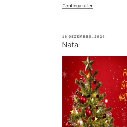
“Dia
Continuar a ler
das
Mentiras”
PUBLICADO
16 DEZEMBRO, 2024
EM
Natal