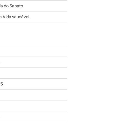
ia do Sapato
m
Vida saudável
6
25
5