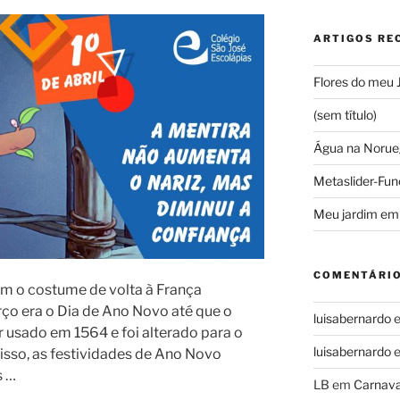
ARTIGOS RE
Flores do meu 
(sem título)
Água na Norue
Metaslider-Fun
Meu jardim em
COMENTÁRIO
am o costume de volta à França
rço era o Dia de Ano Novo até que o
luisabernardo
r usado em 1564 e foi alterado para o
luisabernardo
isso, as festividades de Ano Novo
s …
LB
em
Carnava