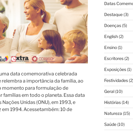
Datas Comemo
Destaque
(3)
Doenças
(5)
English
(2)
Ensino
(1)
Escritores
(2)
Exposições
(1)
é uma data comemorativa celebrada
Festividades
(2
 relembra a importância da família, ao
 momento para formulação de
Geral
(10)
r famílias em todo o planeta. Essa data
as Nações Unidas (ONU), em 1993, e
Histórias
(14)
z em 1994. Acessetambém: 10 de
Natureza
(15)
Saúde
(10)