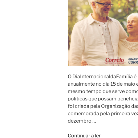
O DiaInternacionaldaFamília 
anualmente no dia 15 de maio e
mesmo tempo que serve como
políticas que possam beneficia
foi criada pela Organização d
comemorada pela primeira ve
dezembro …
“15
Continuar a ler