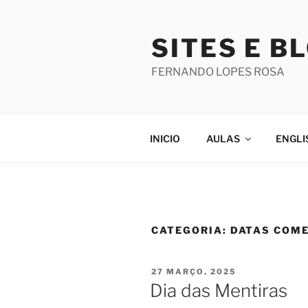
Saltar
para
SITES E B
o
conteúdo
FERNANDO LOPES ROSA
INICIO
AULAS
ENGLI
CATEGORIA:
DATAS COM
PUBLICADO
27 MARÇO, 2025
EM
Dia das Mentiras