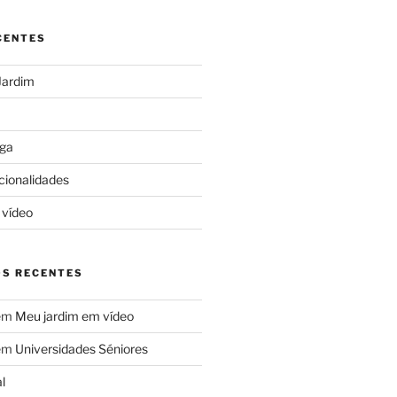
CENTES
Jardim
ga
cionalidades
 vídeo
S RECENTES
em
Meu jardim em vídeo
em
Universidades Séniores
l