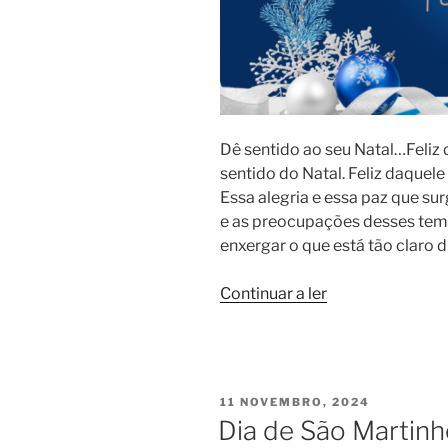
Dê sentido ao seu Natal…Feliz
sentido do Natal. Feliz daquel
Essa alegria e essa paz que su
e as preocupações desses tem
enxergar o que está tão claro 
“NATAL24”
Continuar a ler
PUBLICADO
11 NOVEMBRO, 2024
EM
Dia de São Martin