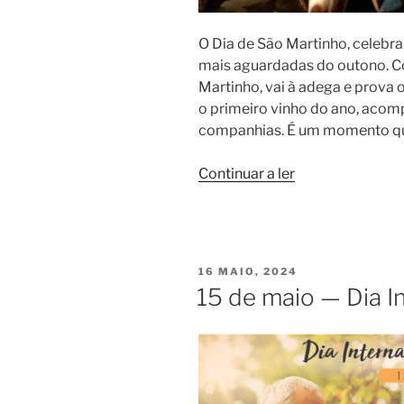
O Dia de São Martinho, celebr
mais aguardadas do outono. Co
Martinho, vai à adega e prova o
o primeiro vinho do ano, aco
companhias. É um momento q
“Dia
Continuar a ler
de
São
Martinho”
PUBLICADO
16 MAIO, 2024
EM
15 de maio — Dia In