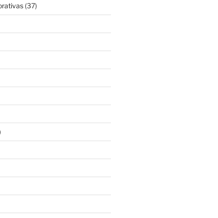
rativas
(37)
)