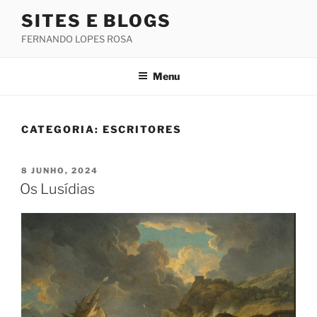
Saltar
SITES E BLOGS
para
FERNANDO LOPES ROSA
o
conteúdo
Menu
CATEGORIA:
ESCRITORES
PUBLICADO
8 JUNHO, 2024
EM
Os Lusídias