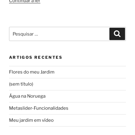
“Prefácio-
Continuar a ler
livro
de
Barack
Obama”
Pesquisar
Pesqui
por:
ARTIGOS RECENTES
Flores do meu Jardim
(sem título)
Água na Noruega
Metaslider-Funcionalidades
Meu jardim em vídeo