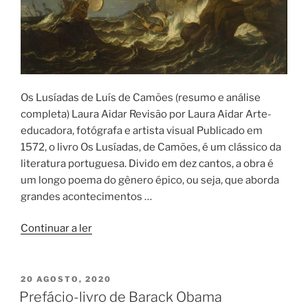
Os Lusíadas de Luís de Camões (resumo e análise
completa) Laura Aidar Revisão por Laura Aidar Arte-
educadora, fotógrafa e artista visual Publicado em
1572, o livro Os Lusíadas, de Camões, é um clássico da
literatura portuguesa. Divido em dez cantos, a obra é
um longo poema do gênero épico, ou seja, que aborda
grandes acontecimentos …
“Os
Continuar a ler
Lusídias”
PUBLICADO
20 AGOSTO, 2020
EM
Prefácio-livro de Barack Obama