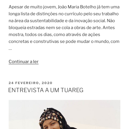
Apesar de muito jovem, João Maria Botelho já tem uma
longa lista de distinções no currículo pelo seu trabalho
na área da sustentabilidade e da inovação social. Não
bloqueia estradas nem se cola a obras de arte. Antes
mostra, todos os dias, como através de ações
concretas e construtivas se pode mudar o mundo, com
…
“João
Continuar a ler
Maria
Botelho”
PUBLICADO
24 FEVEREIRO, 2020
EM
ENTREVISTA A UM TUAREG