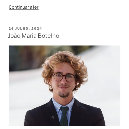
“Fotografia
Continuar a ler
e
Imagem”
PUBLICADO
24 JULHO, 2024
EM
João Maria Botelho