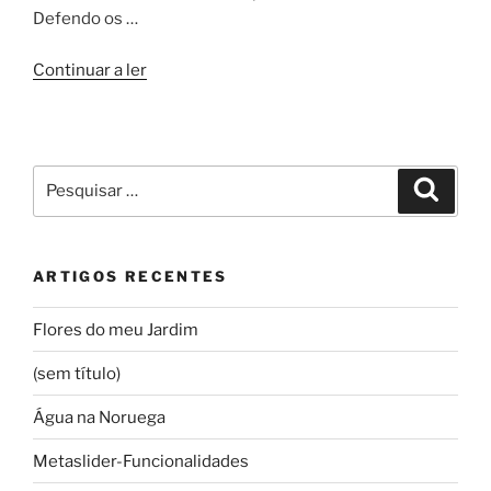
Defendo os …
“ENTREVISTA
Continuar a ler
A
UM
TUAREG”
Pesquisar
Pesqui
por:
ARTIGOS RECENTES
Flores do meu Jardim
(sem título)
Água na Noruega
Metaslider-Funcionalidades