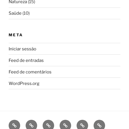
Natureza
(15)
Saúde
(10)
META
Iniciar sessão
Feed de entradas
Feed de comentários
WordPress.org
Início
Dia
Maria
Natal
Médico
Portugal