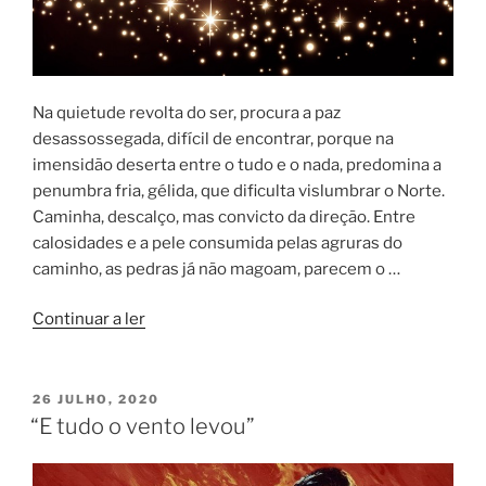
Na quietude revolta do ser, procura a paz
desassossegada, difícil de encontrar, porque na
imensidão deserta entre o tudo e o nada, predomina a
penumbra fria, gélida, que dificulta vislumbrar o Norte.
Caminha, descalço, mas convicto da direção. Entre
calosidades e a pele consumida pelas agruras do
caminho, as pedras já não magoam, parecem o …
“O
Continuar a ler
descanso
do
Guerreiro”
PUBLICADO
26 JULHO, 2020
EM
“E tudo o vento levou”