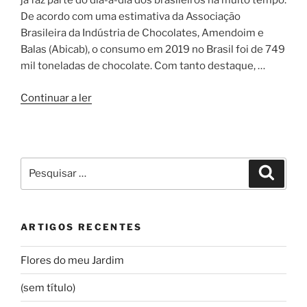
já faz parte do dia-a-dia dos brasileiros há muito tempo.
De acordo com uma estimativa da Associação
Brasileira da Indústria de Chocolates, Amendoim e
Balas (Abicab), o consumo em 2019 no Brasil foi de 749
mil toneladas de chocolate. Com tanto destaque, …
“Dia
Continuar a ler
mundial
do
chocolate”
Pesquisar
Pesqui
por:
ARTIGOS RECENTES
Flores do meu Jardim
(sem título)