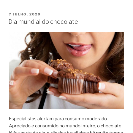
o
vento
PUBLICADO
7 JULHO, 2020
EM
levou””
Dia mundial do chocolate
Especialistas alertam para consumo moderado
Apreciado e consumido no mundo inteiro, o chocolate