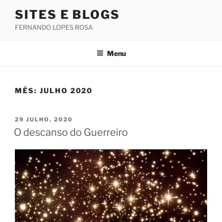
Saltar
SITES E BLOGS
para
FERNANDO LOPES ROSA
o
conteúdo
Menu
MÊS:
JULHO 2020
PUBLICADO
29 JULHO, 2020
EM
O descanso do Guerreiro