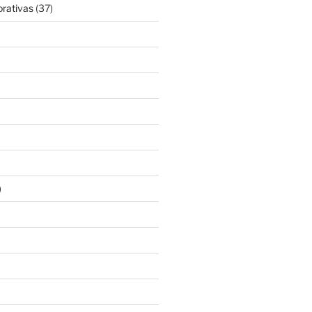
rativas
(37)
)