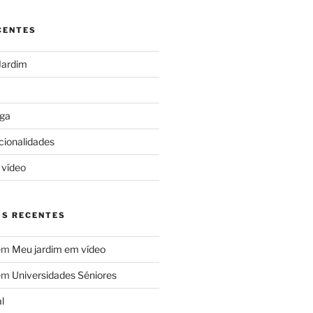
CENTES
Jardim
ga
cionalidades
 vídeo
S RECENTES
em
Meu jardim em vídeo
em
Universidades Séniores
l