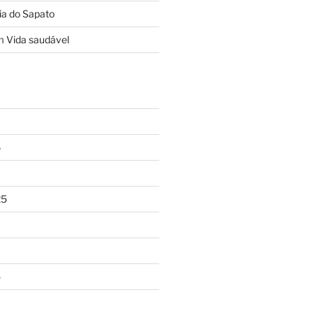
ia do Sapato
m
Vida saudável
6
25
5