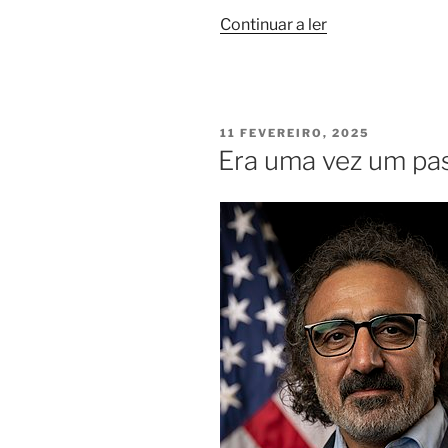
“História
Continuar a ler
do
Windows”
PUBLICADO
11 FEVEREIRO, 2025
EM
Era uma vez um pa