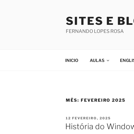
Saltar
para
SITES E B
o
conteúdo
FERNANDO LOPES ROSA
INICIO
AULAS
ENGLI
MÊS:
FEVEREIRO 2025
PUBLICADO
12 FEVEREIRO, 2025
EM
História do Windo