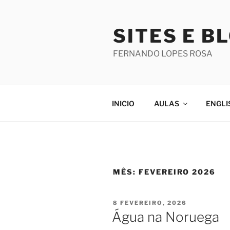
Saltar
para
SITES E B
o
conteúdo
FERNANDO LOPES ROSA
INICIO
AULAS
ENGLI
MÊS:
FEVEREIRO 2026
PUBLICADO
8 FEVEREIRO, 2026
EM
Água na Noruega