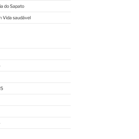
ia do Sapato
m
Vida saudável
6
25
5