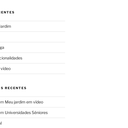
CENTES
Jardim
ga
cionalidades
 vídeo
S RECENTES
em
Meu jardim em vídeo
em
Universidades Séniores
l