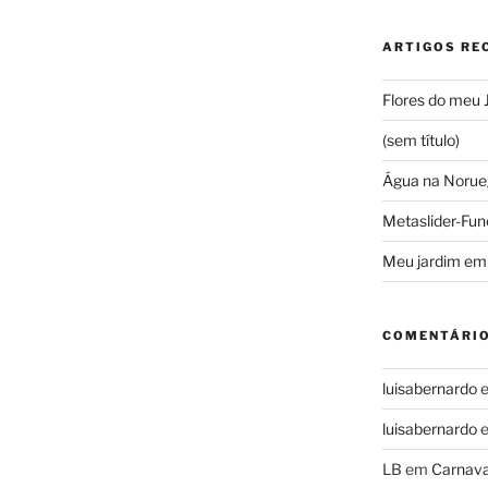
ARTIGOS RE
Flores do meu 
(sem título)
Água na Norue
Metaslider-Fun
Meu jardim em
COMENTÁRIO
luisabernardo
luisabernardo
LB
em
Carnava