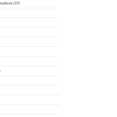
rativas
(37)
)