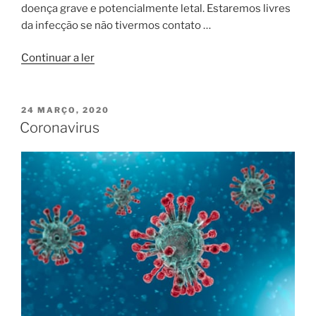
doença grave e potencialmente letal. Estaremos livres
da infecção se não tivermos contato …
“Melhorar
Continuar a ler
a
imunidade”
PUBLICADO
24 MARÇO, 2020
EM
Coronavirus