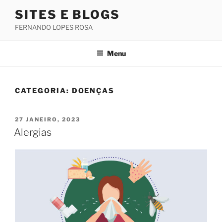
Saltar
SITES E BLOGS
para
FERNANDO LOPES ROSA
o
conteúdo
Menu
CATEGORIA:
DOENÇAS
PUBLICADO
27 JANEIRO, 2023
EM
Alergias