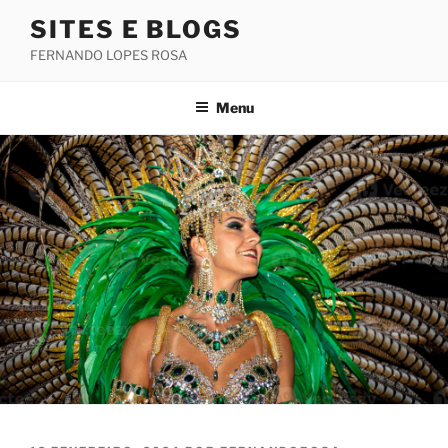
Saltar
SITES E BLOGS
para
FERNANDO LOPES ROSA
o
conteúdo
Menu