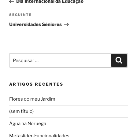
Dia Internacional da Educação
artigos
Conteúdo
SEGUINTE
seguinte
Universidades Séniores
Pesquisar
Pesqui
por:
ARTIGOS RECENTES
Flores do meu Jardim
(sem título)
Água na Noruega
Metaslider-Funcionalidades