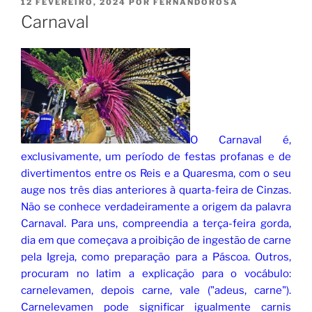
PUBLICADO
12 FEVEREIRO, 2024
POR
FERNANDOROSA
EM
Carnaval
O Carnaval é,
exclusivamente, um período de festas profanas e de
divertimentos entre os Reis e a Quaresma, com o seu
auge nos três dias anteriores à quarta-feira de Cinzas.
Não se conhece verdadeiramente a origem da palavra
Carnaval. Para uns, compreendia a terça-feira gorda,
dia em que começava a proibição de ingestão de carne
pela Igreja, como preparação para a Páscoa. Outros,
procuram no latim a explicação para o vocábulo:
carnelevamen, depois carne, vale ("adeus, carne").
Carnelevamen pode significar igualmente carnis