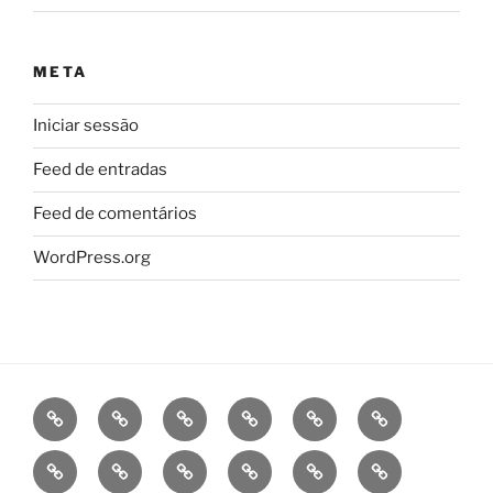
META
Iniciar sessão
Feed de entradas
Feed de comentários
WordPress.org
Início
Dia
Maria
Natal
Médico
Portugal
mundial
Betânia
de
que
Fascínio
Aprendendo
testar
Política
Prefácio
Manuel
do
Família
futuro?
das
de
Livro
Sobrinho