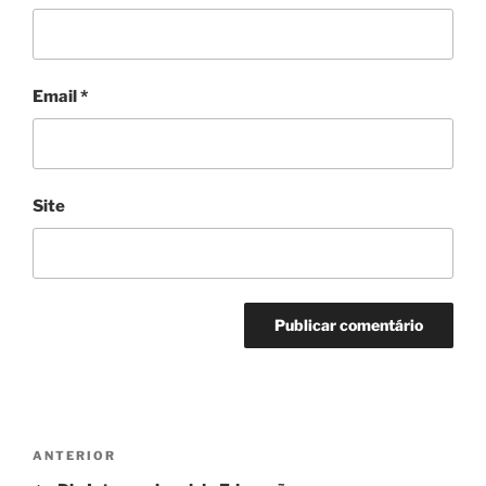
Email
*
Site
Navegação
Conteúdo
ANTERIOR
de
anterior