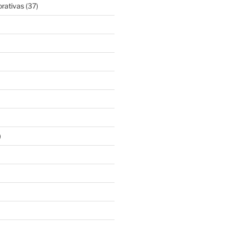
rativas
(37)
)