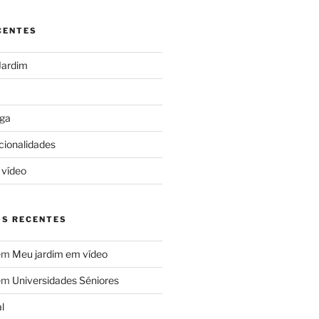
CENTES
Jardim
ga
cionalidades
 vídeo
S RECENTES
em
Meu jardim em vídeo
em
Universidades Séniores
l