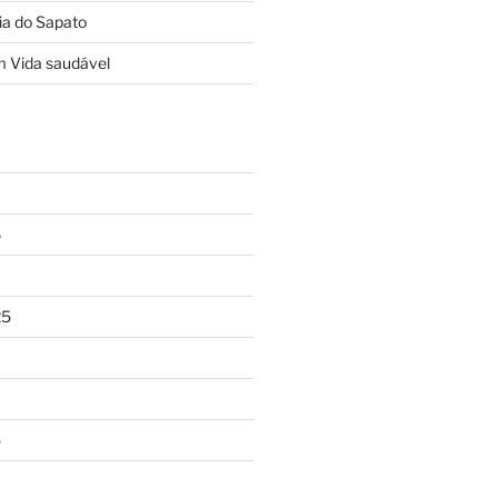
ia do Sapato
m
Vida saudável
6
25
5