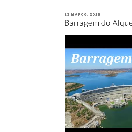
PUBLICADO
13 MARÇO, 2018
EM
Barragem do Alqu