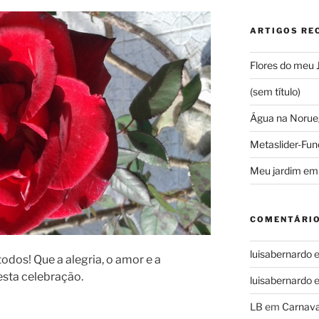
ARTIGOS RE
Flores do meu 
(sem título)
Água na Norue
Metaslider-Fun
Meu jardim em
COMENTÁRIO
luisabernardo
odos! Que a alegria, o amor e a
esta celebração.
luisabernardo
LB
em
Carnava