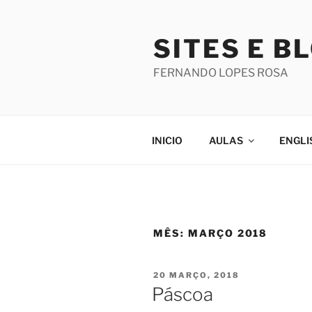
Saltar
para
SITES E B
o
conteúdo
FERNANDO LOPES ROSA
INICIO
AULAS
ENGLI
MÊS:
MARÇO 2018
PUBLICADO
20 MARÇO, 2018
EM
Páscoa